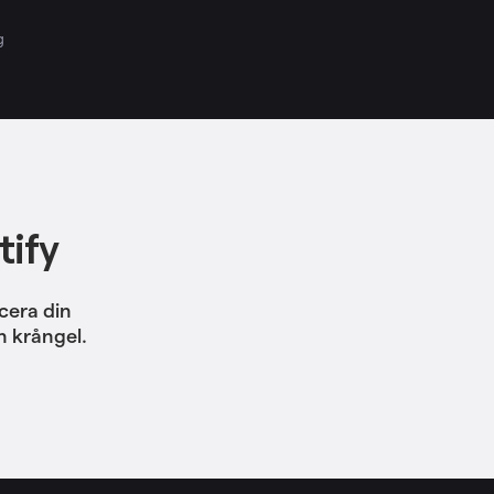
g
tify
cera din
n krångel.