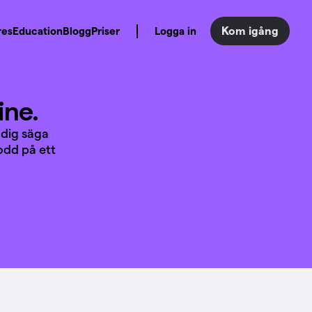
Kom igång
res
Education
Blogg
Priser
Logga in
ine.
 dig säga
odd på ett