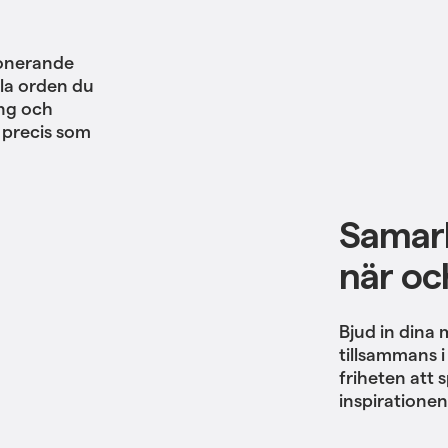
tionerande
dla orden du
ing och
 precis som
Samarb
när och
Bjud in dina 
tillsammans i 
friheten att 
inspirationen s