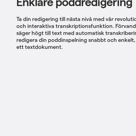
Enklare poddredigering
Ta din redigering till nästa nivå med vår revolu
och interaktiva transkriptionsfunktion. Förvan
säger högt till text med automatisk transkriber
redigera din poddinspelning snabbt och enkelt,
ett textdokument.